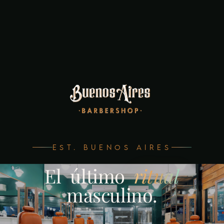
EST. BUENOS AIRES
El
último
ritual
masculino.